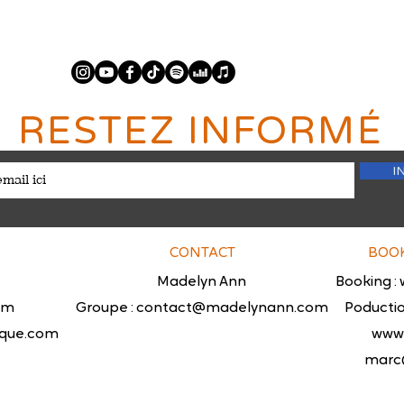
RESTEZ INFORMÉ
I
CONTACT
BOO
Madelyn Ann
Booking :
om
Groupe : contact@madelynann.com
Poductio
que.com
www.
marc