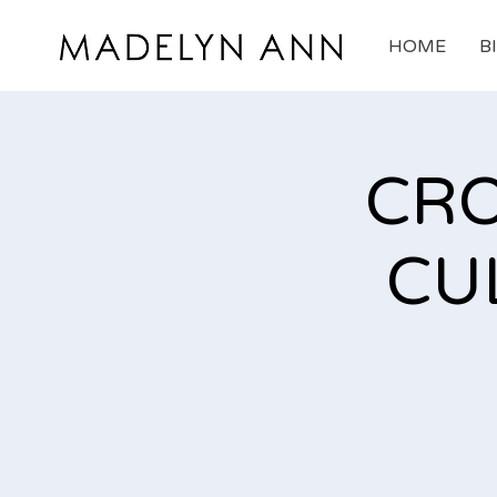
HOME
B
CRO
CU