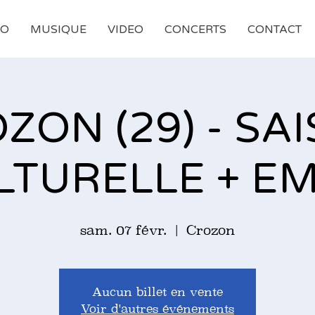
IO
MUSIQUE
VIDEO
CONCERTS
CONTACT
ZON (29) - SA
LTURELLE + EM
sam. 07 févr.
  |  
Crozon
Aucun billet en vente
Voir d'autres événements