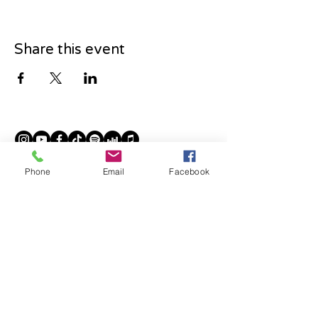
Share this event
RESTEZ INFORMÉ
Phone
Email
Facebook
INSCRIPTION
LABEL
Aztec Musique